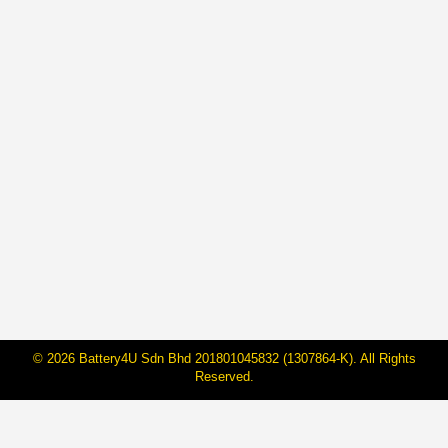
Lampu Airbag Sering Menyala, Kenali
4 Punca Utama Masalah Ini!
By
BateriHub
11 Okt, 2022
Isu ni mungkin tak ramai orang pernah alami, tapi
siapa yang pernah laluinya je tahu perasaan dia
macam mana. Siapa je kan tak panik atau resah kalau
dah lampu airbag dalam kereta korang tu jenis
menyala je tak henti. Nak tutup lampu airbag menyala
tu pun tak boleh sebab tak ada button yang boleh
ditekan.…
© 2026 Battery4U Sdn Bhd 201801045832 (1307864-K). All Rights
Reserved.