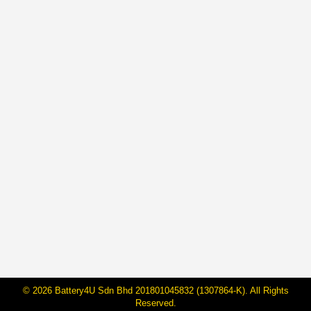
4 Tips Mudah Panjangkan Jangka
Hayat Bateri Kereta Anda
By
Janarraj Rajandran
11 Mac, 2025
Bateri kereta yang tahan lama bukan sahaja
menjimatkan kos, tetapi juga mengelakkan anda
daripada mengalami kerosakan secara tiba-tiba. Jika
anda ingin memanjangkan jangka hayat bateri kereta
anda, berikut adalah enam tips mudah yang boleh
anda amalkan. 1. Pastikan Alternator Berfungsi
dengan Baik Alternator berfungsi untuk mengecas
bateri semasa enjin berjalan. Jika…
© 2026 Battery4U Sdn Bhd 201801045832 (1307864-K). All Rights
Reserved.