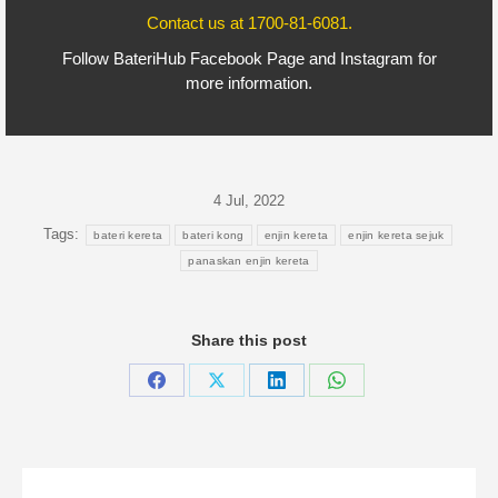
Contact us at
1700-81-6081
.
Follow BateriHub
Facebook Page
and
Instagram
for
more information.
4 Jul, 2022
Tags:
bateri kereta
bateri kong
enjin kereta
enjin kereta sejuk
panaskan enjin kereta
Share this post
Share
Share
Share
Share
on
on
on
on
Facebook
X
LinkedIn
WhatsApp